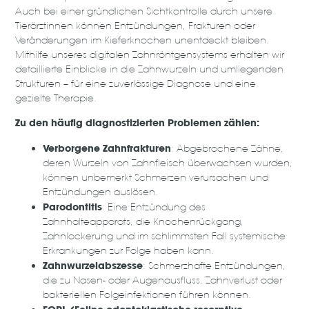
Auch bei einer gründlichen Sichtkontrolle durch unsere
Tierärztinnen können Entzündungen, Frakturen oder
Veränderungen im Kieferknochen unentdeckt bleiben.
Mithilfe unseres digitalen Zahnröntgensystems erhalten wir
detaillierte Einblicke in die Zahnwurzeln und umliegenden
Strukturen – für eine zuverlässige Diagnose und eine
gezielte Therapie.
Zu den häufig diagnostizierten Problemen zählen:
Verborgene Zahnfrakturen
: Abgebrochene Zähne,
deren Wurzeln von Zahnfleisch überwachsen wurden,
können unbemerkt Schmerzen verursachen und
Entzündungen auslösen.
Parodontitis
: Eine Entzündung des
Zahnhalteapparats, die Knochenrückgang,
Zahnlockerung und im schlimmsten Fall systemische
Erkrankungen zur Folge haben kann.
Zahnwurzelabszesse
: Schmerzhafte Entzündungen,
die zu Nasen- oder Augenausfluss, Zahnverlust oder
bakteriellen Folgeinfektionen führen können.