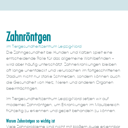
Zahnröntgen
im Tiergesundheitszentrum Leipzig-Nord
Die Zahngesundheit bei Hunden und Katzen spielt eine
entscheidende Rolle für das allgemeine Wohlbefinden –
wird aber häufig unterschätzt. Zahnerkrankungen bleiben
oft lange unentdeckt und verursachen im fortgeschrittenen
Stadium nicht nur starke Schmerzen, sondern können auch
die Gesundheit von Herz, Nieren und anderen Organen
beeinträchtigen.
Im Tiergesundheitszentrum Leipzig-Nord setzen wir auf
modernes Zahnröntgen, um Erkrankungen im Maulbereich
frühzeitig zu erkennen und gezielt behandeln zu können.
Warum Zahnröntgen so wichtig ist
Viele Zahnprobleme sind nicht mit bloßem Auge erkennbar.