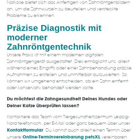
Narkose bietet sich das Anfertigen von Zahnröntgenbildern
an, um die Zahnwurzeln zu beurteilen und versteckte
Probleme zu erkennen.
Präzise Diagnostik mit
moderner
Zahnröntgentechnik
Unsere Praxis ist mit einem modernen digitalen
Zahnröntgengerät ausgestattet. Dies ermöglicht uns, direkt
während eines Eingriffs oder einer Zahnbehandlung präzise
Aufnahmen zu erstellen und unmittelbar auszuwerten. So
können wir umgehend entscheiden, ob ein Zahn entfernt
oder konservativ behandelt werden sollte.
Du möchtest die Zahngesundheit Deines Hundes oder
Deiner Katze überprüfen lassen?
Kontaktiere das Team vom Tiergesundheitszentrum Leipzig-
Nord telefonisch, per E-Mail oder ganz bequem über unser
Kontaktformular
. Du kannst auch direkt einen Termin über
Online-Terminvereinbarung petsXL
unsere
vereinbaren.