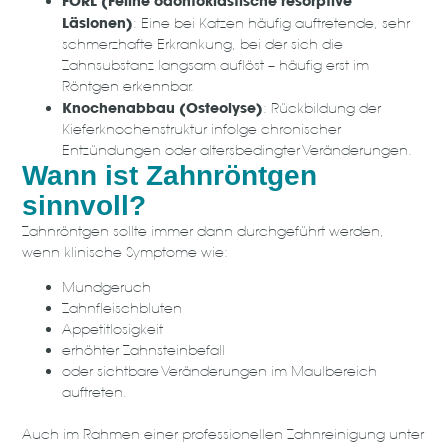
FORL (Feline odontoklastische resorptive
Läsionen)
: Eine bei Katzen häufig auftretende, sehr
schmerzhafte Erkrankung, bei der sich die
Zahnsubstanz langsam auflöst – häufig erst im
Röntgen erkennbar.
Knochenabbau (Osteolyse)
: Rückbildung der
Kieferknochenstruktur infolge chronischer
Entzündungen oder altersbedingter Veränderungen.
Wann ist Zahnröntgen
sinnvoll?
Zahnröntgen sollte immer dann durchgeführt werden,
wenn klinische Symptome wie:
Mundgeruch
Zahnfleischbluten
Appetitlosigkeit
erhöhter Zahnsteinbefall
oder sichtbare Veränderungen im Maulbereich
auftreten.
Auch im Rahmen einer professionellen Zahnreinigung unter