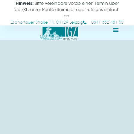
Hinweis:
Bitte vereinbare vorab einen Termin über
petsXL, unser Kontaktformular oder rufe uns einfach
an!
Zschortauer Straße 74, 04129 Leipzig
0341 352 481 50
Tierärztlicher Notdi